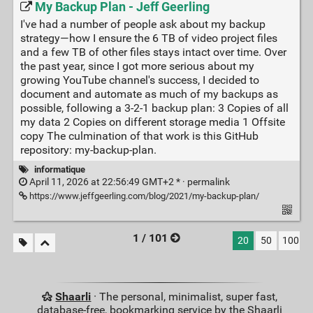
My Backup Plan - Jeff Geerling
I've had a number of people ask about my backup
strategy—how I ensure the 6 TB of video project files
and a few TB of other files stays intact over time. Over
the past year, since I got more serious about my
growing YouTube channel's success, I decided to
document and automate as much of my backups as
possible, following a 3-2-1 backup plan: 3 Copies of all
my data 2 Copies on different storage media 1 Offsite
copy The culmination of that work is this GitHub
repository: my-backup-plan.
informatique
April 11, 2026 at 22:56:49 GMT+2 * ·
permalink
https://www.jeffgeerling.com/blog/2021/my-backup-plan/
1 / 101
20
50
100
Shaarli
· The personal, minimalist, super fast,
database-free, bookmarking service by the Shaarli