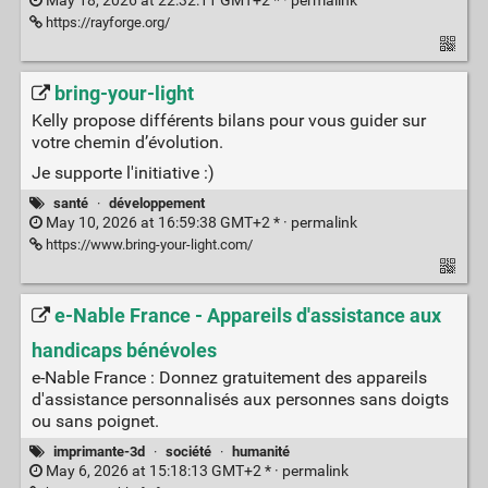
May 18, 2026 at 22:32:11 GMT+2 * ·
permalink
https://rayforge.org/
bring-your-light
Kelly propose différents bilans pour vous guider sur
votre chemin d’évolution.
Je supporte l'initiative :)
santé
·
développement
May 10, 2026 at 16:59:38 GMT+2 * ·
permalink
https://www.bring-your-light.com/
e-Nable France - Appareils d'assistance aux
handicaps bénévoles
e-Nable France : Donnez gratuitement des appareils
d'assistance personnalisés aux personnes sans doigts
ou sans poignet.
imprimante-3d
·
société
·
humanité
May 6, 2026 at 15:18:13 GMT+2 * ·
permalink