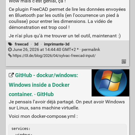
Wow mais c'est génial, ça !
Ce plugin FreeCAD permet de lire les données envoyées
en Bluetooth par les outils (en l'occurrence un pied à
coulisse) pour entrer les dimensions. La vidéo de
démonstration est trop cool !
Je n'ai plus qu'à me trouver un tel outil, maintenant :)
freecad
·
3d
·
imprimante-3d
June 26, 2026 at 14:44:40 GMT+2 * ·
permalink
https://0l.de/blog/2026/04/sylvac-freecad-input/
GitHub - dockur/windows:
Windows inside a Docker
container. · GitHub
Je pensais l'avoir déjà partagé. On peut avoir Windows
sur Linux, sans machine virtuelle.
Voici mon docker-compose.yml :
services:

  windows:
