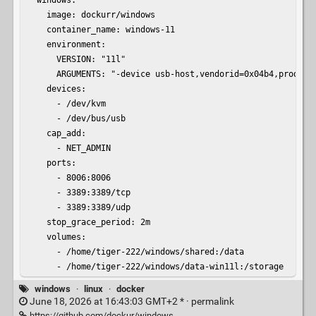
    image: dockurr/windows

    container_name: windows-11

    environment:

      VERSION: "11l"

      ARGUMENTS: "-device usb-host,vendorid=0x04b4,producti
    devices:

      - /dev/kvm

      - /dev/bus/usb

    cap_add:

      - NET_ADMIN

    ports:

      - 8006:8006

      - 3389:3389/tcp

      - 3389:3389/udp

    stop_grace_period: 2m

    volumes:

      - /home/tiger-222/windows/shared:/data

      - /home/tiger-222/windows/data-win11l:/storage
windows
·
linux
·
docker
June 18, 2026 at 16:43:03 GMT+2 * ·
permalink
https://github.com/dockur/windows