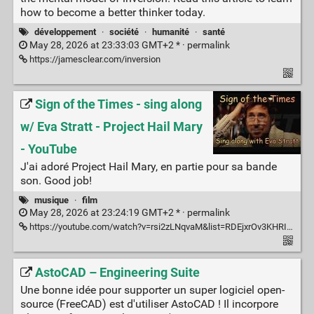
how to become a better thinker today.
développement
·
société
·
humanité
·
santé
May 28, 2026 at 23:33:03 GMT+2 * ·
permalink
https://jamesclear.com/inversion
Sign of the Times - sing along
w/ Eva Stratt - Project Hail Mary
- YouTube
J'ai adoré Project Hail Mary, en partie pour sa bande
son. Good job!
musique
·
film
May 28, 2026 at 23:24:19 GMT+2 * ·
permalink
https://youtube.com/watch?v=rsi2zLNqvaM&list=RDEjxrOv3KHRI&index=2
AstoCAD – Engineering Suite
Une bonne idée pour supporter un super logiciel open-
source (FreeCAD) est d'utiliser AstoCAD ! Il incorpore