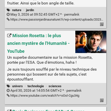
fruitier. Ainsi que le bon angle de taille.
nature
·
jardin
May 3, 2026 at 09:52:45 GMT+2 * ·
permalink
https://www.passionjardinaunaturel.fr/wp-content/uploads/2023/10/Comment-tailler-les-arbres-fruitiers-a-noyaux-et-a-pepins-1024x751.png
Mission Rosetta : le plus
ancien mystère de l'Humanité -
YouTube
Un superbe documentaire sur la mission Rosetta,
portée par l'ESA. Que d'émotions, haha !
Je suis toujours soufflé par le niveau technique des
personnes qui bossent sur de tels sujets, c'est
époustoufflant.
univers
·
technologie
·
sciences
April 30, 2026 at 14:05:54 GMT+2 * ·
permalink
https://www.youtube.com/watch?v=oOsl-Cgu34g