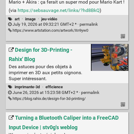
Mario + Akira : ça ferait un super mod pour Mario Kart !
(via
https://sebsauvage.net/links/?hd8BkQ
)
art
·
image
·
jeu-vidéo
July 19, 2026 at 09:32:21 GMT+2 * ·
permalink
https://www.artstation.com/artwork/Xn9yw0
Design for 3D-Printing -
Rahix' Blog
Des astuces pour des objets à
imprimer en 3D aux petits oignons.
Super intéressant.
imprimante-3d
·
efficience
June 26, 2026 at 15:23:58 GMT+2 * ·
permalink
https://blog.rahix.de/design-for-3d-printing/
Turning a Bluetooth Caliper into a FreeCAD
Input Device | stv0g's weblog