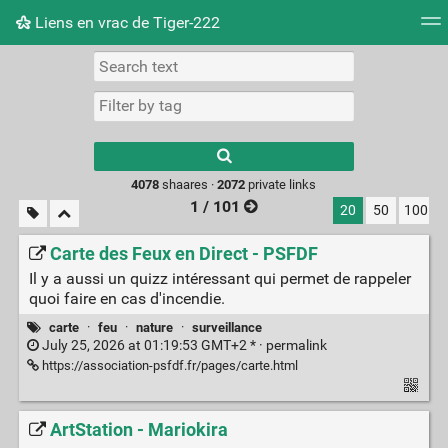
Liens en vrac de Tiger-222
Tag cloud
Picture wall
Daily
RSS Feed
Logi
Type 1 or more
characters for
results.
4078
shaares ·
2072
private links
1 / 101
20
50
100
Carte des Feux en Direct - PSFDF
Il y a aussi un quizz intéressant qui permet de rappeler
quoi faire en cas d'incendie.
carte
·
feu
·
nature
·
surveillance
July 25, 2026 at 01:19:53 GMT+2 * ·
permalink
https://association-psfdf.fr/pages/carte.html
ArtStation - Mariokira