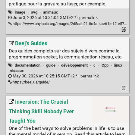
pratique pour la gravure au laser, par exemple.
image
·
svg
·
animaux
June 3, 2026 at 13:31:04 GMT+2 * ·
permalink
https://www.phylopic.org/images/2d5aab21-8c4a-4ae6-be12-e574ef21448b/ocypus
Beej's Guides
Des guides complets sur des sujets divers comme la
programmation socket, la communication réseau, etc.
documentation
·
guide
·
développement
·
c
·
Cpp
·
linux
·
réseaux
May 30, 2026 at 10:25:15 GMT+2 * ·
permalink
https://beej.us/guide/
Inversion: The Crucial
Thinking Skill Nobody Ever
Taught You
One of the best ways to solve problems in life is to use
the mental model of inversion. Read this article to learn