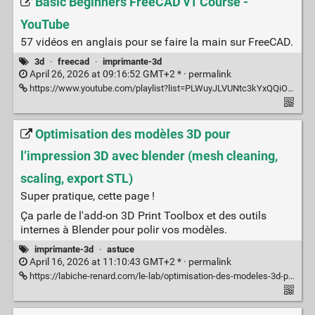
Basic Beginners FreeCAD v1 Course -
YouTube
57 vidéos en anglais pour se faire la main sur FreeCAD.
3d
·
freecad
·
imprimante-3d
April 26, 2026 at 09:16:52 GMT+2 * ·
permalink
https://www.youtube.com/playlist?list=PLWuyJLVUNtc3kYxQQiOriVJiTbQ0qNBXh
Optimisation des modèles 3D pour
l’impression 3D avec blender (mesh cleaning,
scaling, export STL)
Super pratique, cette page !
Ça parle de l'add-on 3D Print Toolbox et des outils
internes à Blender pour polir vos modèles.
imprimante-3d
·
astuce
April 16, 2026 at 11:10:43 GMT+2 * ·
permalink
https://labiche-renard.com/le-lab/optimisation-des-modeles-3d-pour-limpression-3d-avec-blender