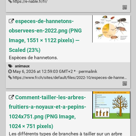
https://e-nable.fr/fr/
especes-de-hannetons-
observees-en-2022.png (PNG
Image, 1551 × 1122 pixels) —
Scaled (23%)
Espèces de hannetons.
animaux
May 6, 2026 at 12:59:03 GMT+2 * ·
permalink
https://www.fr.ch/sites/default/files/2022-10/especes-de-hannetons-observees-en-2022.png
Comment-tailler-les-arbres-
fruitiers-a-noyaux-et-a-pepins-
1024x751.png (PNG Image,
1024 × 751 pixels)
Les différents types de branches à tailler sur un arbre