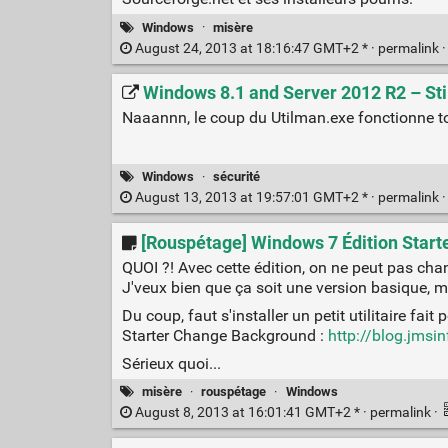
Windows
·
misère
August 24, 2013 at 18:16:47 GMT+2 * ·
permalink
Windows 8.1 and Server 2012 R2 – Sti
Naaannn, le coup du Utilman.exe fonctionne tou
Windows
·
sécurité
August 13, 2013 at 19:57:01 GMT+2 * ·
permalink
[Rouspétage] Windows 7 Édition Starte
QUOI ?! Avec cette édition, on ne peut pas 
J'veux bien que ça soit une version basique, m
Du coup, faut s'installer un petit utilitaire fait p
Starter Change Background :
http://blog.jmsi
Sérieux quoi...
misère
·
rouspétage
·
Windows
August 8, 2013 at 16:01:41 GMT+2 * ·
permalink
·