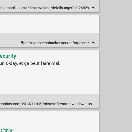
microsoft.com/fr-fr/download/details.aspx?id=26829
http://processhacker.sourceforge.net/
ecurity
 0-day, et ça peut faire mal,
13/11/06/microsoft-warns-windows-users-of-zero-day-danger-from-booby-trapped-image-files/
?title=