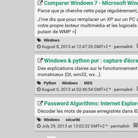
Comparer Windows 7 - Microsoft Wi
Parce que je cherche cette page régulièrement, e
J'me dis que pour remplacer un XP sur un PC a
votre propre lecteur multimédia et les logiciels
putain de WMP =]
Windows
August 8, 2013 at 12:47:26 GMT+2 * ·
permalink
·
Windows & python pur : capture d'écr
Des explications claires sur le fonctionnemen
monstrueux (Qt, win32, wx...).
Python
·
Windows
·
MSS
August 6, 2013 at 02:46:54 GMT+2 * ·
permalink
·
Password Algorithms: Internet Explor
Décoder les mots de passe enregistrés dans I
Windows
·
sécurité
July 29, 2013 at 13:02:32 GMT+2 * ·
permalink
·