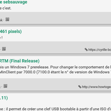
 de sebsauvage
 c'est.
nk
·
461 pixels)
 !
·
https://cyrille
RTM (Final Release)
is un Windows 7 prerelease. Pour changer le comportement de l'IS
 MinClient par 7000.0 (7100.0 étant le n° de version de Windows 
k
·
http://www.howtogeek
.11)
nne : il permet de créer une clef USB bootable à partir d'une ISO 