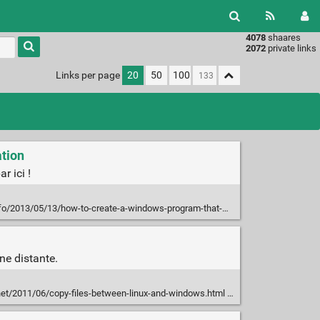
4078
shaares
Type 1 or
2072
private links
more
characters
Links per page
20
50
100
for
results.
ation
r ici !
13/how-to-create-a-windows-program-that-works-as-both-as-a-gui-and-console-application/
ne distante.
net/2011/06/copy-files-between-linux-and-windows.html