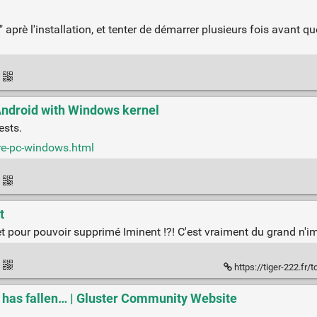
" aprè l'installation, et tenter de démarrer plusieurs fois avant q
·
Android with Windows kernel
ests.
tre-pc-windows.html
·
t
et pour pouvoir supprimé Iminent !?! C'est vraiment du grand n'im
·
https://tiger-222.fr/t
 has fallen… | Gluster Community Website