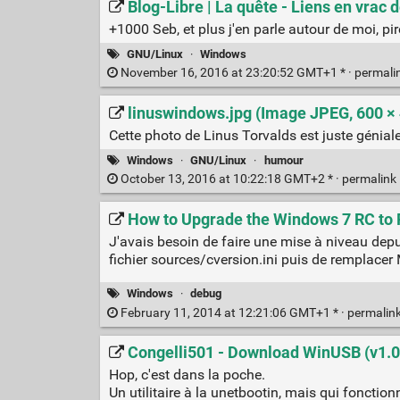
Blog-Libre | La quête - Liens en vrac
+1000 Seb, et plus j'en parle autour de moi, pire
GNU/Linux
·
Windows
November 16, 2016 at 23:20:52 GMT+1 * ·
permali
linuswindows.jpg (Image JPEG, 600 × 
Cette photo de Linus Torvalds est juste géniale
Windows
·
GNU/Linux
·
humour
October 13, 2016 at 10:22:18 GMT+2 * ·
permalink
How to Upgrade the Windows 7 RC to 
J'avais besoin de faire une mise à niveau depu
fichier sources/cversion.ini puis de remplacer
Windows
·
debug
February 11, 2014 at 12:21:06 GMT+1 * ·
permalin
Congelli501 - Download WinUSB (v1.0
Hop, c'est dans la poche.
Un utilitaire à la unetbootin, mais qui fonctio