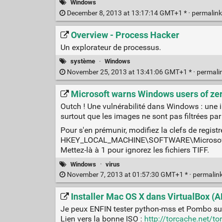
Windows
December 8, 2013 at 13:17:14 GMT+1 * ·
permalin
Overview - Process Hacker
Un explorateur de processus.
système
·
Windows
November 25, 2013 at 13:41:06 GMT+1 * ·
permali
Microsoft warns Windows users of zer
Outch ! Une vulnérabilité dans Windows : une i
surtout que les images ne sont pas filtrées par 
Pour s'en prémunir, modifiez la clefs de registr
HKEY_LOCAL_MACHINE\SOFTWARE\Microsoft
Mettez-là à 1 pour ignorez les fichiers TIFF.
Windows
·
virus
November 7, 2013 at 01:57:30 GMT+1 * ·
permalin
Installer Mac OS X dans VirtualBox (A
Je peux ENFIN tester python-mss et Pombo sur
Lien vers la bonne ISO :
http://torcache.net