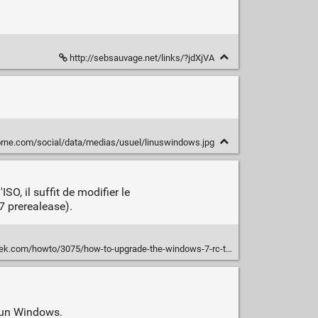
http://sebsauvage.net/links/?jdXjVA
-borne.com/social/data/medias/usuel/linuswindows.jpg
O, il suffit de modifier le
7 prerealease).
.com/howto/3075/how-to-upgrade-the-windows-7-rc-to-rtm/
d'un Windows.