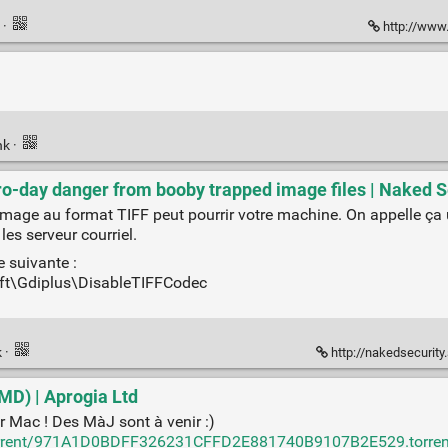
k
·
http://www.
nk
·
o-day danger from booby trapped image files | Naked S
mage au format TIFF peut pourrir votre machine. On appelle ça un
les serveur courriel.
e suivante :
\Gdiplus\DisableTIFFCodec
k
·
http://nakedsecurity.sophos.com/20
MD) | Aprogia Ltd
 Mac ! Des MàJ sont à venir :)
/torrent/971A1D0BDFF326231CFFD2E881740B9107B2E529.torrent