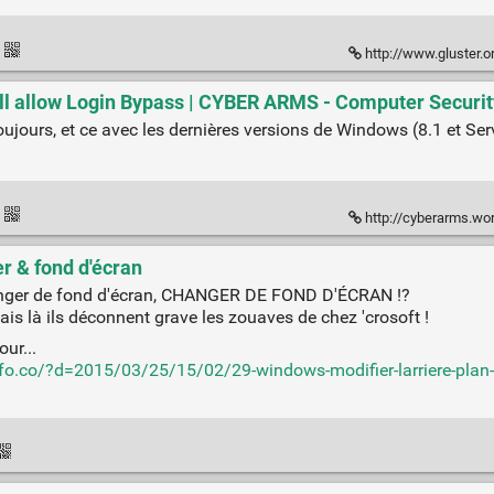
·
http://www.gluster.or
ll allow Login Bypass | CYBER ARMS - Computer Securit
jours, et ce avec les dernières versions de Windows (8.1 et Ser
·
http://cyberarms.wordpress
r & fond d'écran
changer de fond d'écran, CHANGER DE FOND D'ÉCRAN !?
ais là ils déconnent grave les zouaves de chez 'crosoft !
our...
nfo.co/?d=2015/03/25/15/02/29-windows-modifier-larriere-plan