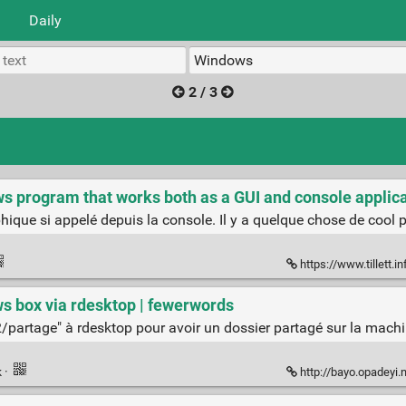
Daily
2 / 3
ows program that works both as a GUI and console applic
ique si appelé depuis la console. Il y a quelque chose de cool pa
https://www.tillett.info/2013/05/
ws box via rdesktop | fewerwords
2/partage" à rdesktop pour avoir un dossier partagé sur la machi
k
·
http://bayo.opadeyi.