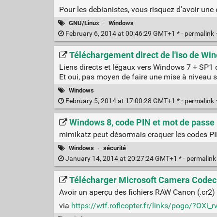
Pour les debianistes, vous risquez d'avoir une
GNU/Linux
·
Windows
February 6, 2014 at 00:46:29 GMT+1 * ·
permalink
Téléchargement direct de l'iso de Wi
Liens directs et légaux vers Windows 7 + SP1 
Et oui, pas moyen de faire une mise à niveau s
Windows
February 5, 2014 at 17:00:28 GMT+1 * ·
permalink
Windows 8, code PIN et mot de passe i
mimikatz peut désormais craquer les codes PI
Windows
·
sécurité
January 14, 2014 at 20:27:24 GMT+1 * ·
permalin
Télécharger Microsoft Camera Codec P
Avoir un aperçu des fichiers RAW Canon (.cr2)
via
https://wtf.roflcopter.fr/links/pogo/?OXi_r