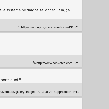
ue le système ne daigne se lancer. Et là, ça
http://www.aprogia.com/archives/495
http://www.socketeq.com/
porte quoi !!
out/erreurs/gallery-images/2013-08-23_Suppression_Iminent.jpg