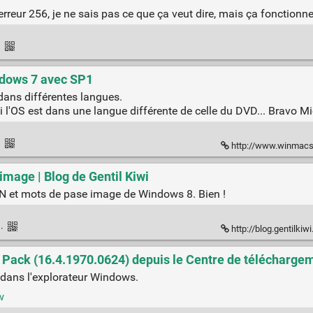
 erreur 256, je ne sais pas ce que ça veut dire, mais ça fonctio
·
ndows 7 avec SP1
dans différentes langues.
i l'OS est dans une langue différente de celle du DVD... Bravo M
·
http://www.winmacsoft
mage | Blog de Gentil Kiwi
N et mots de pase image de Windows 8. Bien !
k
·
http://blog.gentilkiwi
ack (16.4.1970.0624) depuis le Centre de téléchargeme
 dans l'explorateur Windows.
w