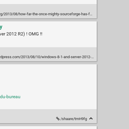
g/2013/08/how-far-the-once-mighty-sourceforge-has-fallen/
y
ver 2012 R2) ! OMG !!
.com/2013/08/10/windows-8-1-and-server-2012-r2-still-allow-login-bypass/
-du-bureau
/shaare/tmH9fg