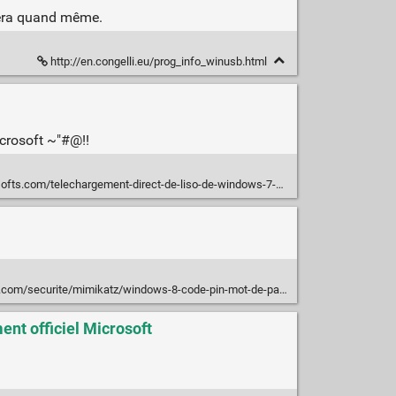
nnera quand même.
http://en.congelli.eu/prog_info_winusb.html
icrosoft ~"#@!!
s.com/telechargement-direct-de-liso-de-windows-7-avec-sp1/
.com/securite/mimikatz/windows-8-code-pin-mot-de-passe-image
nt officiel Microsoft