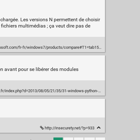
 chargée. Les versions N permettent de choisir
 fichiers multimédias ; ça veut dire pas de
rosoft.com/fr-fr/windows7/products/compare#T1=tab15
en avant pour se libérer des modules
index.php?d=2013/08/05/21/35/31-windows-python-pur-capture-decran
http://insecurety.net/?p=933