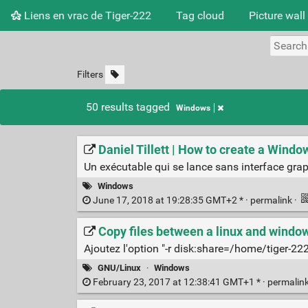
Liens en vrac de Tiger-222
Tag cloud
Picture wall
Filters
50 results tagged
Windows
Daniel Tillett | How to create a Wind
Un exécutable qui se lance sans interface graph
Windows
June 17, 2018 at 19:28:35 GMT+2 * ·
permalink
·
Copy files between a linux and windo
Ajoutez l'option "-r disk:share=/home/tiger-22
GNU/Linux
·
Windows
February 23, 2017 at 12:38:41 GMT+1 * ·
permalin