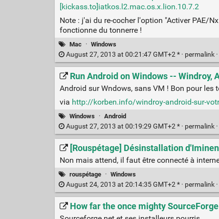
[kickass.to]iatkos.l2.mac.os.x.lion.10.7.2
Note : j'ai du re-cocher l'option "Activer PAE/Nx
fonctionne du tonnerre !
Mac
·
Windows
August 27, 2013 at 00:21:47 GMT+2 * ·
permalink
Run Android on Windows -- Windroy, 
Android sur Wndows, sans VM ! Bon pour les t
via
http://korben.info/windroy-android-sur-vo
Windows
·
Android
August 27, 2013 at 00:19:29 GMT+2 * ·
permalink
[Rouspétage] Désinstallation d'Iminen
Non mais attend, il faut être connecté à intern
rouspétage
·
Windows
August 24, 2013 at 20:14:35 GMT+2 * ·
permalink
How far the once mighty SourceForge
Sourceforge.net et ses installeurs pourris.