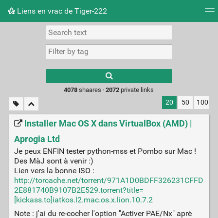
Liens en vrac de Tiger-222
Tag cloud
Picture wall
Daily
RSS Feed
Logi
Type 1 or more
characters for
results.
4078
shaares ·
2072
private links
20
50
100
Installer Mac OS X dans VirtualBox (AMD) |
Aprogia Ltd
Je peux ENFIN tester python-mss et Pombo sur Mac !
Des MàJ sont à venir :)
Lien vers la bonne ISO :
http://torcache.net/torrent/971A1D0BDFF326231CFFD
2E881740B9107B2E529.torrent?title=
[kickass.to]iatkos.l2.mac.os.x.lion.10.7.2
Note : j'ai du re-cocher l'option "Activer PAE/Nx" aprè