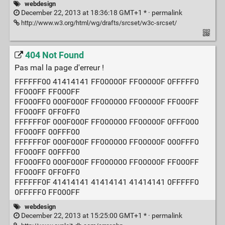
webdesign
December 22, 2013 at 18:36:18 GMT+1 * ·
permalink
http://www.w3.org/html/wg/drafts/srcset/w3c-srcset/
404 Not Found
Pas mal la page d'erreur !
FFFFFF00 41414141 FF00000F FF00000F 0FFFFF0
FF000FF FF000FF
FF000FF0 000F000F FF000000 FF00000F FF000FF
FF000FF 0FF0FF0
FFFFFF0F 000F000F FF000000 FF00000F 0FFF000
FF000FF 00FFF00
FFFFFF0F 000F000F FF000000 FF00000F 000FFF0
FF000FF 00FFF00
FF000FF0 000F000F FF000000 FF00000F FF000FF
FF000FF 0FF0FF0
FFFFFF0F 41414141 41414141 41414141 0FFFFF0
0FFFFF0 FF000FF
webdesign
December 22, 2013 at 15:25:00 GMT+1 * ·
permalink