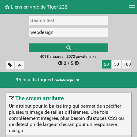
Liens en vrac de Tiger-222
Tag cloud
Picture wall
Daily
RSS Feed
Logi
Type 1 or more
characters for
results.
4078
shaares ·
2072
private links
2 / 5
20
50
100
95 results tagged
webdesign
The srcset attribute
Un attribut pour la balise img qui permet de spécifier
plusieurs image de tailles différentes. Une fois
complètement intégrée, plus besoin d'astuces CSS ou
de détection de largeur d'écran pour un responsive
design.