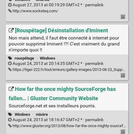
August 27, 2013 at 00:19:29 GMT+2 * ·
permalink
http://www.socketeq.com/
[Rouspétage] Désinstallation d'Iminent
Non mais attend, il faut être connecté à internet pour
pouvoir supprimé Iminent !?! C'est vraiment du grand
n'importe quoi !!
rouspétage
·
Windows
August 24, 2013 at 20:14:35 GMT+2 * ·
permalink
https://tiger-222.fr/tout/erreurs/gallery-images/2013-08-23_Suppression_Iminent.jpg
How far the once mighty SourceForge has
fallen… | Gluster Community Website
Sourceforge.net et ses installeurs pourris.
Windows
·
misère
August 24, 2013 at 18:16:47 GMT+2 * ·
permalink
http://www.gluster.org/2013/08/how-far-the-once-mighty-sourceforge-has-fallen/