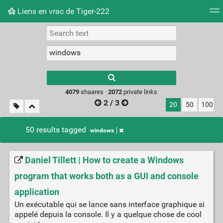
Liens en vrac de Tiger-222
Tag cloud
Picture wall
Daily
RSS Feed
Logi
Type 1 or more
characters for
results.
4079
shaares ·
2072
private links
2 / 3
20
50
100
50 results tagged
windows
Daniel Tillett | How to create a Windows
program that works both as a GUI and console
application
Un exécutable qui se lance sans interface graphique si
appelé depuis la console. Il y a quelque chose de cool