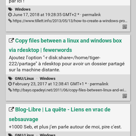
par ici !
Windows
June 17, 2018 at 19:28:35 GMT+2 * ·
permalink
https://www.tillett.info/2013/05/13/how-to-create-a-windows-program-that-works-as-both-as-a-gui-and-console-application/
Copy files between a linux and windows box
via rdesktop | fewerwords
Ajoutez l'option "-r disk:share=/home/tiger-
222/partage" à rdesktop pour avoir un dossier partagé
sur la machine distante.
GNU/Linux
·
Windows
February 23, 2017 at 12:38:41 GMT+1 * ·
permalink
http://bayo.opadeyi.net/2011/06/copy-files-between-linux-and-windows.html
Blog-Libre | La quête - Liens en vrac de
sebsauvage
+1000 Seb, et plus j'en parle autour de moi, pire c'est.
GNU/Linux
·
Windows