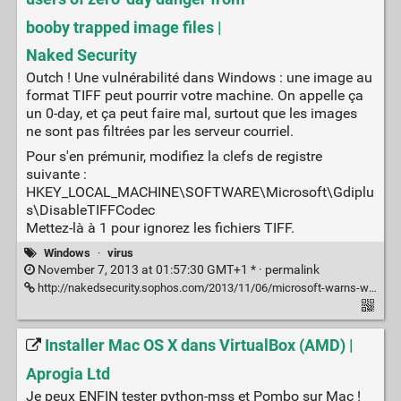
booby trapped image files |
Naked Security
Outch ! Une vulnérabilité dans Windows : une image au
format TIFF peut pourrir votre machine. On appelle ça
un 0-day, et ça peut faire mal, surtout que les images
ne sont pas filtrées par les serveur courriel.
Pour s'en prémunir, modifiez la clefs de registre
suivante :
HKEY_LOCAL_MACHINE\SOFTWARE\Microsoft\Gdiplu
s\DisableTIFFCodec
Mettez-là à 1 pour ignorez les fichiers TIFF.
Windows
·
virus
November 7, 2013 at 01:57:30 GMT+1 * ·
permalink
http://nakedsecurity.sophos.com/2013/11/06/microsoft-warns-windows-users-of-zero-day-danger-from-booby-trapped-image-files/
Installer Mac OS X dans VirtualBox (AMD) |
Aprogia Ltd
Je peux ENFIN tester python-mss et Pombo sur Mac !