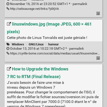
November 16, 2016 at 23:20:52 GMT+1 * ·
permalink
http://sebsauvage.net/links/?jdXjVA
linuswindows.jpg (Image JPEG, 600 × 461
pixels)
Cette photo de Linus Torvalds est juste géniale !
Windows
·
GNU/Linux
·
humour
October 13, 2016 at 10:22:18 GMT+2 * ·
permalink
https://cyrille-borne.com/social/data/medias/usuel/linuswindows.jpg
How to Upgrade the Windows
7 RC to RTM (Final Release)
J'avais besoin de faire une mise à
niveau depuis un Windows 7
prerelease. Pour changer le comportement de l'ISO, il
suffit de modifier le fichier sources/cversion.ini puis de
remplacer MinClient par 7000.0 (7100.0 étant le n° de
version de Windows 7 prerealease).