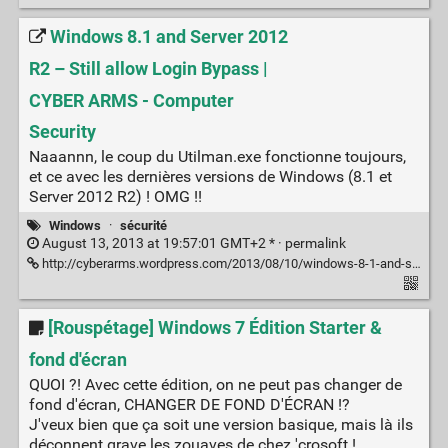
Windows 8.1 and Server 2012
R2 – Still allow Login Bypass |
CYBER ARMS - Computer
Security
Naaannn, le coup du Utilman.exe fonctionne toujours,
et ce avec les dernières versions de Windows (8.1 et
Server 2012 R2) ! OMG !!
Windows
·
sécurité
August 13, 2013 at 19:57:01 GMT+2 * ·
permalink
http://cyberarms.wordpress.com/2013/08/10/windows-8-1-and-server-2012-r2-still-allow-login-bypass/
[Rouspétage] Windows 7 Édition Starter &
fond d'écran
QUOI ?! Avec cette édition, on ne peut pas changer de
fond d'écran, CHANGER DE FOND D'ÉCRAN !?
J'veux bien que ça soit une version basique, mais là ils
déconnent grave les zouaves de chez 'crosoft !