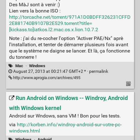
Des MàJ sont à venir :)
Lien vers la bonne ISO :
http://torcache.net/torrent/971A1D0BDFF326231CFFD
2E881740B9107B2E529.torrent?title=
[kickass.to]iatkos.l2.mac.os.x.lion.10.7.2
Note : j'ai du re-cocher l'option "Activer PAE/Nx" aprè
l'installation, et tenter de démarrer plusieurs fois avant
que le système ne daigne se lancer. Et là, ça fonctionne
du tonnerre !
Mac
·
Windows
August 27, 2013 at 00:21:47 GMT+2 * ·
permalink
http://www.aprogia.com/archives/495
Run Android on Windows -- Windroy, Android
with Windows kernel
Android sur Wndows, sans VM ! Bon pour les tests.
via
http://korben.info/windroy-android-sur-votre-pc-
windows.html
Windows
·
Android