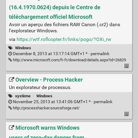
(16.4.1970.0624) depuis le Centre de
téléchargement officiel Microsoft
Avoir un aperçu des fichiers RAW Canon (.cr2) dans
l'explorateur Windows.
via
https://wtf.roflcopter.fr/links/pogo/?OXi_rw
Windows
December 8, 2013 at 13:17:14 GMT+1 * ·
permalink
http://www.microsoft.com/fr-fr/download/details.aspx?id=26829
Overview - Process Hacker
Un explorateur de processus.
système
·
Windows
November 25, 2013 at 13:41:06 GMT+1 * ·
permalink
http://processhacker.sourceforge.net/
Microsoft warns Windows
users of zero-day danger from