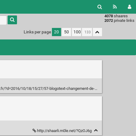
4078
shaares
Type 1 or
2072
private links
more
characters
Links per page
20
50
100
for
results.
r/?d=2016/10/18/15/27/57-blogotext-changement-de-mainteneur
http://shaarli.m0le.net/?QzOJ6g