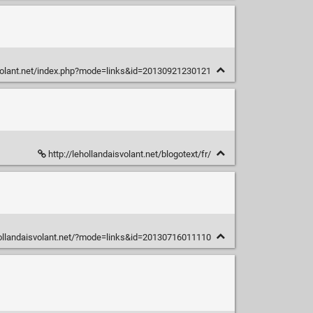
svolant.net/index.php?mode=links&id=20130921230121
http://lehollandaisvolant.net/blogotext/fr/
hollandaisvolant.net/?mode=links&id=20130716011110