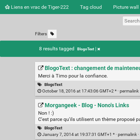
Liens en vrac de Tiger-222
Tag cloud
Picture wall
Filters
8 results tagged
BlogoText
BlogoText : changement de mainteneu
Merci à Timo pour la confiance.
BlogoText
October 18, 2016 at 17:43:06 GMT+2 * ·
permalink
Morgangeek - Blog - Nono's Links
Non ! :)
C'est parce qu'ils utilisent un thème proposé p
BlogoText
January 7, 2014 at 19:37:31 GMT+1 * ·
permalink
·