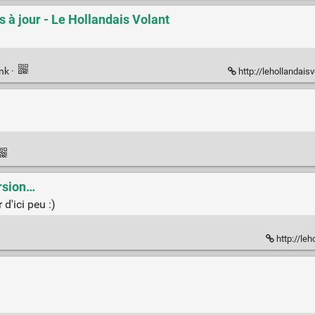
s à jour - Le Hollandais Volant
ink
·
http://lehollandai
ersion…
d'ici peu :)
http://le