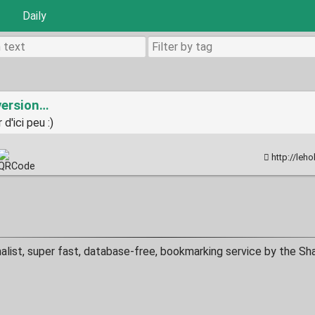
Daily
version…
d'ici peu :)
http://leh
malist, super fast, database-free, bookmarking service by the Sh