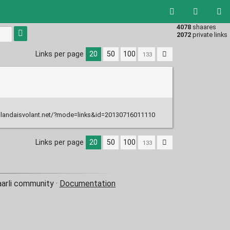
4078
shaares
2072
private links
Links per page
20
50
100
ollandaisvolant.net/?mode=links&id=20130716011110
Links per page
20
50
100
aarli community ·
Documentation