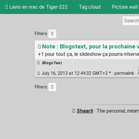
Liens en vrac de Tiger-222
Tag cloud
Picture wall
Filters
Note : Blogotext, pour la prochaine 
+1 pour tout ça, le slideshow ça pourra m'servir 
BlogoText
July 16, 2013 at 12:44:32 GMT+2 * ·
permalink
·
Filters
Shaarli
· The personal, mini