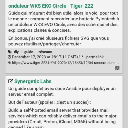
onduleur WKS EKO Circle - Tiger-222
Guide qui m'aurait été bien utile, alors le voici pour tout
le monde : comment raccorder une batterie Pylontech à
un onduleur WKS EVO Circle, avec des schémas et des
explications claires & concises.
En bonus, j'ai créé plusieurs fichiers SVG que vous
pouvez réutiliser/partager/charcuter.
diy
·
guide
·
réseaux
December 17, 2023 at 18:17:11 GMT+1 * ·
permalink
https://www.tiger-222.fr/?d=2023/12/16/23/12/04-raccord-dune-batterie-pylontech-vers-un-onduleur-wks-eko-circle
Synergetic Labs
Un guide complet avec code Ansible pour déployer un
serveur email complet.
But de l'auteur (spoiler : c'est un succès) :
Build a self-hosted email server that provides mail
services which can reliably deliver emails to the major
providers (Gmail, Proton, iCloud, M365) without being
canned like spam.