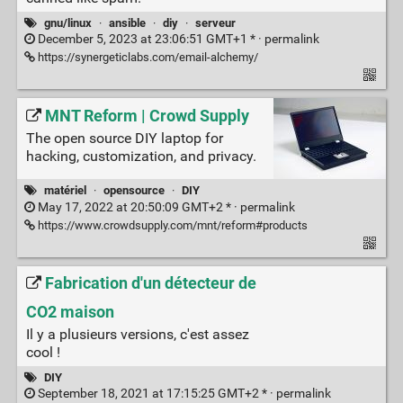
gnu/linux
·
ansible
·
diy
·
serveur
December 5, 2023 at 23:06:51 GMT+1 * ·
permalink
https://synergeticlabs.com/email-alchemy/
MNT Reform | Crowd Supply
The open source DIY laptop for
hacking, customization, and privacy.
matériel
·
opensource
·
DIY
May 17, 2022 at 20:50:09 GMT+2 * ·
permalink
https://www.crowdsupply.com/mnt/reform#products
Fabrication d'un détecteur de
CO2 maison
Il y a plusieurs versions, c'est assez
cool !
DIY
September 18, 2021 at 17:15:25 GMT+2 * ·
permalink