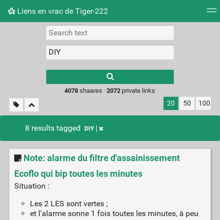
Liens en vrac de Tiger-222
Tag cloud
Picture wall
Daily
RSS Feed
Logi
Type 1 or more
characters for
results.
4078
shaares ·
2072
private links
20
50
100
8 results tagged
DIY
Note: alarme du filtre d'assainissement
Ecoflo qui bip toutes les minutes
Situation :
Les 2 LES sont vertes ;
et l'alarme sonne 1 fois toutes les minutes, à peu