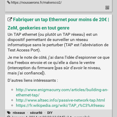
https://nousaerons.fr/makersco2/
Fabriquer un tap Ethernet pour moins de 20€ |
ZeM, geekeries en tout genre
Un TAP ethernet (ou plutôt un TAP réseau) est un
dispositif permettant de surveiller un réseau
informatique sans le perturber (TAP est l'abréviation de
Test Access Port).
Je me le note de côté, j'ai dans l'idée d'espionner ce que
ma Freebox envoie et ce qu'elle a dans le ventre
(interception du firmware [pas sûr d'avoir le niveau,
mais j'ai confiance]).
D'autres liens intéressants :
http://www.enigmacurry.com/articles/building-an-
ethernet-tap/
http://www.altsec.info/passive-network-tap.html
https://fr.wikipedia.org/wiki/TAP_r%C3%A9seau
réseaux
·
sécurité
·
DIY