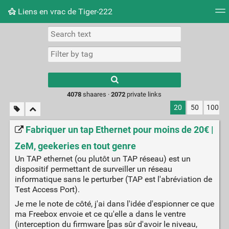
Liens en vrac de Tiger-222
Tag cloud
Picture wall
Daily
RSS Feed
Logi
Type 1 or more
characters for
results.
4078
shaares ·
2072
private links
20
50
100
Fabriquer un tap Ethernet pour moins de 20€ |
ZeM, geekeries en tout genre
Un TAP ethernet (ou plutôt un TAP réseau) est un
dispositif permettant de surveiller un réseau
informatique sans le perturber (TAP est l'abréviation de
Test Access Port).
Je me le note de côté, j'ai dans l'idée d'espionner ce que
ma Freebox envoie et ce qu'elle a dans le ventre
(interception du firmware [pas sûr d'avoir le niveau,