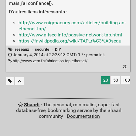
mais j'ai confiance]).
D'autres liens intéressants :
http://www.enigmacurry.com/articles/building-an-
ethernet-tap/
http://www.altsec.info/passive-network-tap.html
https://fr.wikipedia.org/wiki/TAP_r%C3%A9seau
réseaux
·
sécurité
·
DIY
January 4, 2014 at 22:23:13 GMT+1 * ·
permalink
http://www.zem.fr/fabrication-tap-ethernet/
20
50
100
Shaarli
· The personal, minimalist, super fast,
database-free, bookmarking service by the Shaarli
community ·
Documentation