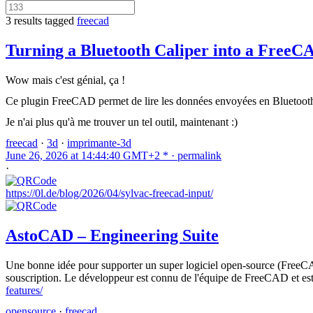
3 results tagged
freecad
Turning a Bluetooth Caliper into a FreeCA
Wow mais c'est génial, ça !
Ce plugin FreeCAD permet de lire les données envoyées en Bluetooth pa
Je n'ai plus qu'à me trouver un tel outil, maintenant :)
freecad
·
3d
·
imprimante-3d
June 26, 2026 at 14:44:40 GMT+2 * ·
permalink
·
https://0l.de/blog/2026/04/sylvac-freecad-input/
AstoCAD – Engineering Suite
Une bonne idée pour supporter un super logiciel open-source (FreeCAD
souscription. Le développeur est connu de l'équipe de FreeCAD et est 
features/
opensource
·
freecad