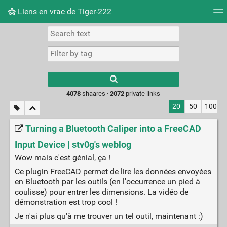
Liens en vrac de Tiger-222
Tag cloud
Picture wall
Daily
RSS Feed
Logi
Type 1 or more
characters for
results.
4078
shaares ·
2072
private links
20
50
100
Turning a Bluetooth Caliper into a FreeCAD
Input Device | stv0g's weblog
Wow mais c'est génial, ça !
Ce plugin FreeCAD permet de lire les données envoyées
en Bluetooth par les outils (en l'occurrence un pied à
coulisse) pour entrer les dimensions. La vidéo de
démonstration est trop cool !
Je n'ai plus qu'à me trouver un tel outil, maintenant :)