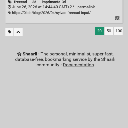
freecad
·
3d
·
imprimante-3d
June 26, 2026 at 14:44:40 GMT+2 * ·
permalink
https://0l.de/blog/2026/04/sylvac-freecad-input/
20
50
100
Shaarli
· The personal, minimalist, super fast,
database-free, bookmarking service by the Shaarli
community ·
Documentation