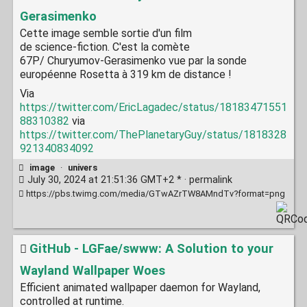
Gerasimenko
Cette image semble sortie d'un film
de science-fiction. C'est la comète
67P/ Churyumov-Gerasimenko vue par la sonde
européenne Rosetta à 319 km de distance !
Via
https://twitter.com/EricLagadec/status/18183471551
88310382
via
https://twitter.com/ThePlanetaryGuy/status/1818328
921340834092
image
·
univers
July 30, 2024 at 21:51:36 GMT+2 * ·
permalink
https://pbs.twimg.com/media/GTwAZrTW8AMndTv?format=png
GitHub - LGFae/swww: A Solution to your
Wayland Wallpaper Woes
Efficient animated wallpaper daemon for Wayland,
controlled at runtime.