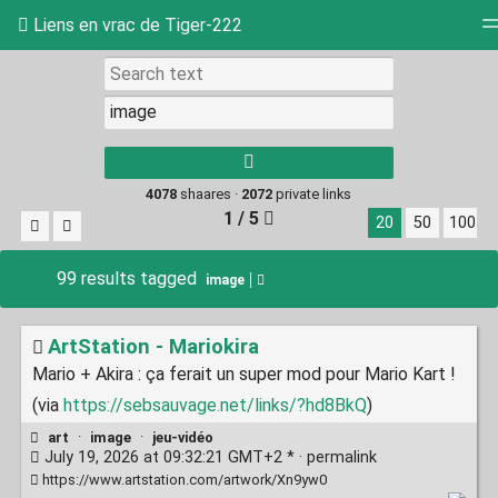
Liens en vrac de Tiger-222
Tag cloud
Picture wall
Daily
RSS Feed
Log
4078
shaares ·
2072
private links
1 / 5
20
50
100
99 results tagged
image
ArtStation - Mariokira
Mario + Akira : ça ferait un super mod pour Mario Kart !
(via
https://sebsauvage.net/links/?hd8BkQ
)
art
·
image
·
jeu-vidéo
July 19, 2026 at 09:32:21 GMT+2 * ·
permalink
https://www.artstation.com/artwork/Xn9yw0