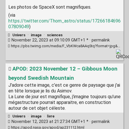
Les photos de SpaceX sont magnifiques.
(via
https://twitter.com/Thom_astro/status/17266184696
07809049
)
Univers
·
image
·
sciences
November 22, 2023 at 09:10:09 GMT+1 * ·
permalink
https://pbs.twimg.com/media/F_VbKWca8AAqStq?format=jpg&name=4096x4096
APOD: 2023 November 12 – Gibbous Moon
beyond Swedish Mountain
J'adore cette image, c'est ce genre de paysage que j'ai
en tête lorsque je lis du Asimov.
La Lune de jour est magnifique, j'imagine toujours qu'une
mégastructure pourrait apparaitre, en construction
autour de cet objet céleste.
Univers
·
image
·
livre
November 12, 2023 at 21:27:34 GMT+1 * ·
permalink
https://apod.nasa.gov/apod/ap231112.html