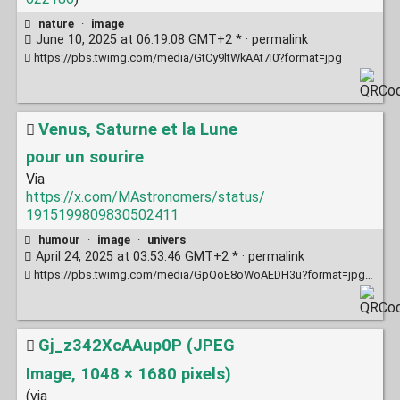
nature
·
image
June 10, 2025 at 06:19:08 GMT+2 * ·
permalink
https://pbs.twimg.com/media/GtCy9ltWkAAt7I0?format=jpg
Venus, Saturne et la Lune
pour un sourire
Via
https://x.com/MAstronomers/status/
1915199809830502411
humour
·
image
·
univers
April 24, 2025 at 03:53:46 GMT+2 * ·
permalink
https://pbs.twimg.com/media/GpQoE8oWoAEDH3u?format=jpg&name=large
Gj_z342XcAAup0P (JPEG
Image, 1048 × 1680 pixels)
(via