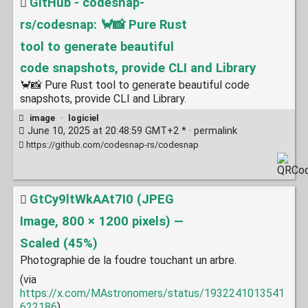
GitHub - codesnap-
rs/codesnap: 🦀️📸 Pure Rust
tool to generate beautiful
code snapshots, provide CLI and Library
🦀️📸 Pure Rust tool to generate beautiful code
snapshots, provide CLI and Library.
image
·
logiciel
June 10, 2025 at 20:48:59 GMT+2 * ·
permalink
https://github.com/codesnap-rs/codesnap
GtCy9ltWkAAt7I0 (JPEG
Image, 800 × 1200 pixels) —
Scaled (45%)
Photographie de la foudre touchant un arbre.
(via
https://x.com/MAstronomers/status/1932241013541
622186
)