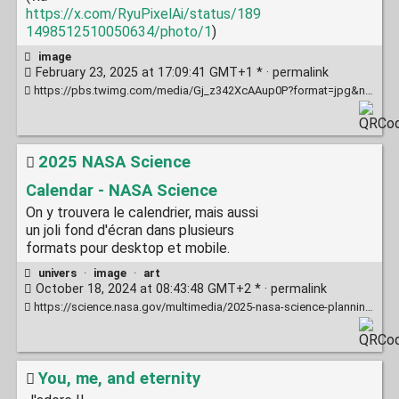
https://x.com/RyuPixelAi/status/189
1498512510050634/photo/1
)
image
February 23, 2025 at 17:09:41 GMT+1 * ·
permalink
https://pbs.twimg.com/media/Gj_z342XcAAup0P?format=jpg&name=large
2025 NASA Science
Calendar - NASA Science
On y trouvera le calendrier, mais aussi
un joli fond d'écran dans plusieurs
formats pour desktop et mobile.
univers
·
image
·
art
October 18, 2024 at 08:43:48 GMT+2 * ·
permalink
https://science.nasa.gov/multimedia/2025-nasa-science-planning-guide/?linkId=626317995
You, me, and eternity