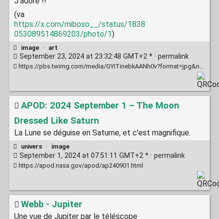
J'adore !!
(va
https://x.com/miboso__/status/1838
053089514869203/photo/1
)
image
·
art
September 23, 2024 at 23:32:48 GMT+2 * ·
permalink
https://pbs.twimg.com/media/GYITinebkAANh0v?format=jpg&name=4096x4096
APOD: 2024 September 1 – The Moon
Dressed Like Saturn
La Lune se déguise en Saturne, et c'est magnifique.
univers
·
image
September 1, 2024 at 07:51:11 GMT+2 * ·
permalink
https://apod.nasa.gov/apod/ap240901.html
Webb - Jupiter
Une vue de Jupiter par le téléscope