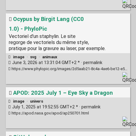
Ocypus by Birgit Lang (CC0
1.0) - PhyloPic
Vectoriel d'un staphylin. Le site
regorge de vectoriels du même style,
pratique pour la gravure au laser, par exemple.
image
·
svg
·
animaux
June 3, 2026 at 13:31:04 GMT+2 * ·
permalink
https://www.phylopic.org/images/2d5aab21-8c4a-4ae6-be12-e574ef21448b/ocypus
APOD: 2025 July 1 – Eye Sky a Dragon
image
·
univers
July 1, 2025 at 19:52:55 GMT+2 * ·
permalink
https://apod.nasa.gov/apod/ap250701.html