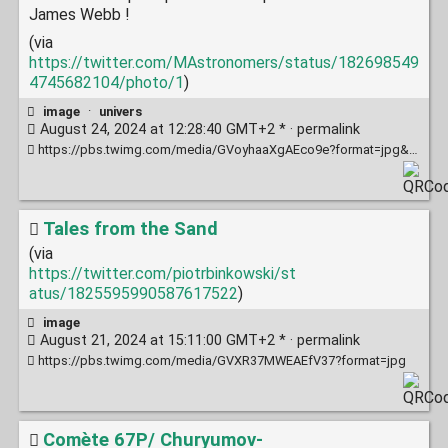
James Webb !
(via
https://twitter.com/MAstronomers/status/182698549
4745682104/photo/1
)
image
·
univers
August 24, 2024 at 12:28:40 GMT+2 * ·
permalink
https://pbs.twimg.com/media/GVoyhaaXgAEco9e?format=jpg&name=large
Tales from the Sand
(via
https://twitter.com/piotrbinkowski/st
atus/1825595990587617522
)
image
August 21, 2024 at 15:11:00 GMT+2 * ·
permalink
https://pbs.twimg.com/media/GVXR37MWEAEfV37?format=jpg
Comète 67P/ Churyumov-