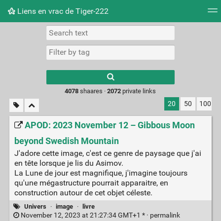
Liens en vrac de Tiger-222
Tag cloud
Picture wall
Daily
RSS Feed
Logi
Type 1 or more
characters for
results.
4078
shaares ·
2072
private links
20
50
100
APOD: 2023 November 12 – Gibbous Moon
beyond Swedish Mountain
J'adore cette image, c'est ce genre de paysage que j'ai
en tête lorsque je lis du Asimov.
La Lune de jour est magnifique, j'imagine toujours
qu'une mégastructure pourrait apparaitre, en
construction autour de cet objet céleste.
Univers
·
image
·
livre
November 12, 2023 at 21:27:34 GMT+1 * ·
permalink