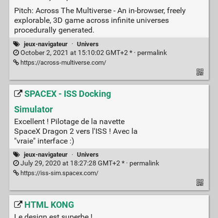
Pitch: Across The Multiverse - An in-browser, freely
explorable, 3D game across infinite universes
procedurally generated.
jeux-navigateur
·
Univers
October 2, 2021 at 15:10:02 GMT+2 * ·
permalink
https://across-multiverse.com/
SPACEX - ISS Docking
Simulator
Excellent ! Pilotage de la navette
SpaceX Dragon 2 vers l'ISS ! Avec la
"vraie" interface :)
jeux-navigateur
·
Univers
July 29, 2020 at 18:27:28 GMT+2 * ·
permalink
https://iss-sim.spacex.com/
HTML KONG
Le design est superbe !