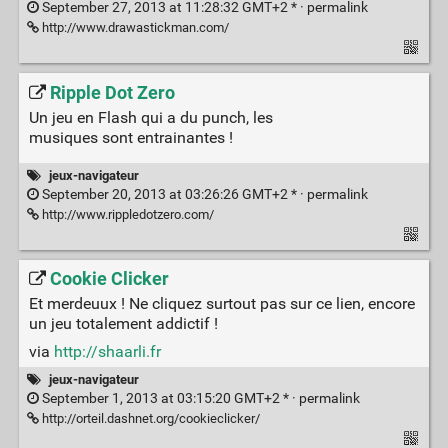
September 27, 2013 at 11:28:32 GMT+2 * ·
permalink
http://www.drawastickman.com/
Ripple Dot Zero
Un jeu en Flash qui a du punch, les
musiques sont entrainantes !
jeux-navigateur
September 20, 2013 at 03:26:26 GMT+2 * ·
permalink
http://www.rippledotzero.com/
Cookie Clicker
Et merdeuux ! Ne cliquez surtout pas sur ce lien, encore
un jeu totalement addictif !
via
http://shaarli.fr
jeux-navigateur
September 1, 2013 at 03:15:20 GMT+2 * ·
permalink
http://orteil.dashnet.org/cookieclicker/