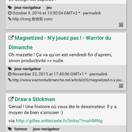
jeux-navigateur
·
jeu
October 9, 2016 at 13:30:54 GMT+2 * ·
permalink
http://kong.詹姆斯.com/
Magnetized - N'y jouez pas ! - Warrior du
Dimanche
Oh mazette ! Ça va qu'on est vendredi fin d'aprem,
sinon productivité => nulle.
jeux-navigateur
November 22, 2013 at 17:40:06 GMT+1 * ·
permalink
http://www.warriordudimanche.net/article205/magnetized-n-y-jouez-pas
Draw a Stickman
Génial ! Une histoire où vous ête le dessinateur. Il y a
moyen de bien s'amuser :)
via
http://gilles.wittezaele.fr/links/?moHMNg
humour
·
jeux-navigateur