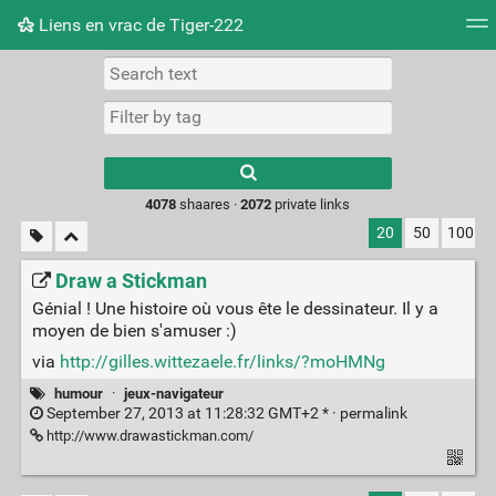
Liens en vrac de Tiger-222
Tag cloud
Picture wall
Daily
RSS Feed
Logi
Type 1 or more
characters for
results.
4078
shaares ·
2072
private links
20
50
100
Draw a Stickman
Génial ! Une histoire où vous ête le dessinateur. Il y a
moyen de bien s'amuser :)
via
http://gilles.wittezaele.fr/links/?moHMNg
humour
·
jeux-navigateur
September 27, 2013 at 11:28:32 GMT+2 * ·
permalink
http://www.drawastickman.com/