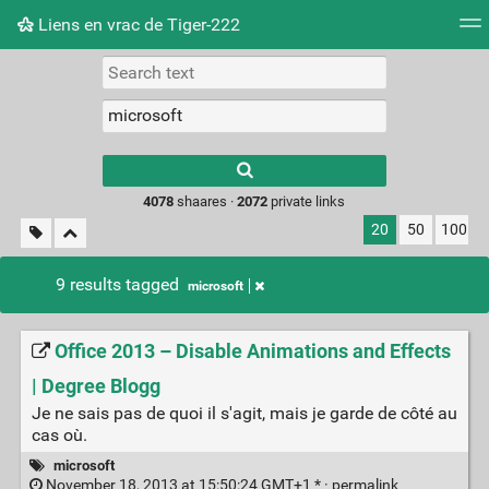
Liens en vrac de Tiger-222
Tag cloud
Picture wall
Daily
RSS Feed
Logi
Type 1 or more
characters for
results.
4078
shaares ·
2072
private links
20
50
100
9 results tagged
microsoft
Office 2013 – Disable Animations and Effects
| Degree Blogg
Je ne sais pas de quoi il s'agit, mais je garde de côté au
cas où.
microsoft
November 18, 2013 at 15:50:24 GMT+1 * ·
permalink