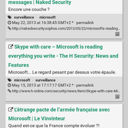
messages | Naked Security
Encore une couche ?
surveillance
·
microsoft
May 22, 2013 at 16:38:45 GMT+2 * ·
permalink
http://nakedsecurity.sophos.com/2013/05/22/microsofts-reading-skype-messages/
Skype with care – Microsoft is reading
everything you write - The H Security: News and
Features
Microsoft... Le regard pesant par dessus votre épaule.
microsoft
·
surveillance
May 15, 2013 at 17:17:17 GMT+2 * ·
permalink
http://www.h-online.com/security/news/item/Skype-with-care-Microsoft-is-reading-everything-you-write-1862870.html
L’étrange pacte de l’armée française avec
Microsoft | Le Vinvinteur
Quand est-ce que la France compte évoluer ?!