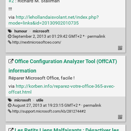
#2
: Richard M. Stallman
!!!
via
http://lehollandaisvolant.net/index.php?
mode=links&id=20130902010735
humour
·
microsoft
September 2, 2013 at 01:29:42 GMT+2 * ·
permalink
http://nextmicrosoftceo.com/
Office Configuration Analyzer Tool (OffCAT)
information
Réparer Microsoft Office, facile !
via
http://korben.info/reparez-votre-office-365-avec-
offcat.html
microsoft
·
utile
August 27, 2013 at 19:23:15 GMT+2 * ·
permalink
http://support.microsoft.com/kb/2812744#2
Les Petits Liens Malfaisants : Désactiver les