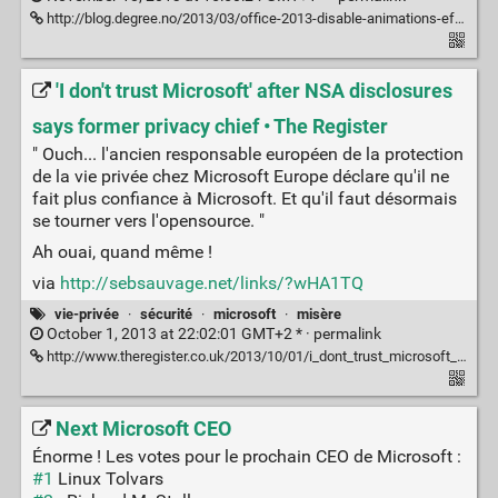
http://blog.degree.no/2013/03/office-2013-disable-animations-effects/
'I don't trust Microsoft' after NSA disclosures
says former privacy chief • The Register
" Ouch... l'ancien responsable européen de la protection
de la vie privée chez Microsoft Europe déclare qu'il ne
fait plus confiance à Microsoft. Et qu'il faut désormais
se tourner vers l'opensource. "
Ah ouai, quand même !
via
http://sebsauvage.net/links/?wHA1TQ
vie-privée
·
sécurité
·
microsoft
·
misère
October 1, 2013 at 22:02:01 GMT+2 * ·
permalink
http://www.theregister.co.uk/2013/10/01/i_dont_trust_microsoft_after_nsa_disclosures_says_its_former_privacy_chief/
Next Microsoft CEO
Énorme ! Les votes pour le prochain CEO de Microsoft :
#1
Linux Tolvars