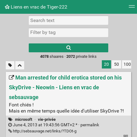
Liens en vrac de Tiger-222
Tag cloud
Picture wall
Daily
RSS Feed
Logi
Type 1 or more
characters for
results.
4078
shaares ·
2072
private links
20
50
100
Man arrested for child erotica stored on his
SkyDrive - Neowin - Liens en vrac de
sebsauvage
Font chiés !
Mais en même temps quelle idée d'utiliser SkyDrive ?!
microsoft
·
vie-privée
June 4, 2013 at 19:43:56 GMT+2 * ·
permalink
http://sebsauvage.net/links/?TDOt-g