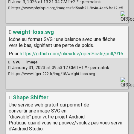
June 3, 2026 at 13:31:04 GMT+2 * ·
permalink
https://www.phylopic.org/images/2d5aab21-8c4a-4ae6-be12-e574ef21448b/ocypus
weight-loss.svg
Icône au format SVG : une balance avec une flêche
vers le bas, signifiant une perte de poids.
Pour
https://github.com/oliexdev/openScale/pull/916
.
SVG
·
image
January 31, 2023 at 09:53:12 GMT+1 * ·
permalink
https://www.tiger-222.fr/img/18/weight-loss.svg
Shape Shifter
Une service web gratuit qui permet de
convertir une image SVG en
"drawable" pour votre projet Android.
Pratique quand vous ne pouvez/voulez pas vous servir
d'Android Studio.