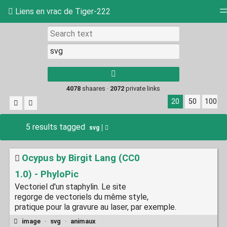
Liens en vrac de Tiger-222
Tag cloud
Picture wall
Daily
RSS Feed
Log
4078
shaares ·
2072
private links
20
50
100
5 results tagged
svg
Ocypus by Birgit Lang (CC0
1.0) - PhyloPic
Vectoriel d'un staphylin. Le site
regorge de vectoriels du même style,
pratique pour la gravure au laser, par exemple.
image
·
svg
·
animaux