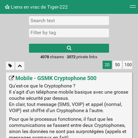
Liens en vrac de Tiger-222
Tag cloud
Picture wall
Daily
RSS Feed
Logi
Type 1 or more
characters for
results.
4078
shaares ·
2072
private links
20
50
100
Mobile - GSMK Cryptophone 500
Qu'est-ce que le Cryptophone ?
Il s'agit d'un téléphone mobile basique avec une grosse
couche sécurité par dessus.
En clair, tout message (SMS, VOIP) et appel (normal,
VOIP) est chiffré d'un Cryptophone à l'autre.
Pour que le processus fonctionne, il faut que les
communications se fassent entre deux Cryptophones,
sinon les données ne sont pas surprotégées (appels et
messages normaux en fait).