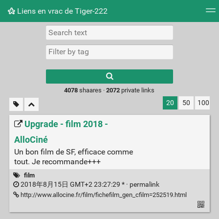
Liens en vrac de Tiger-222
Tag cloud
Picture wall
Daily
RSS Feed
Logi
Type 1 or more
characters for
results.
4078
shaares ·
2072
private links
20
50
100
Upgrade - film 2018 -
AlloCiné
Un bon film de SF, efficace comme
tout. Je recommande+++
film
2018年8月15日 GMT+2 23:27:29 * ·
permalink
http://www.allocine.fr/film/fichefilm_gen_cfilm=252519.html