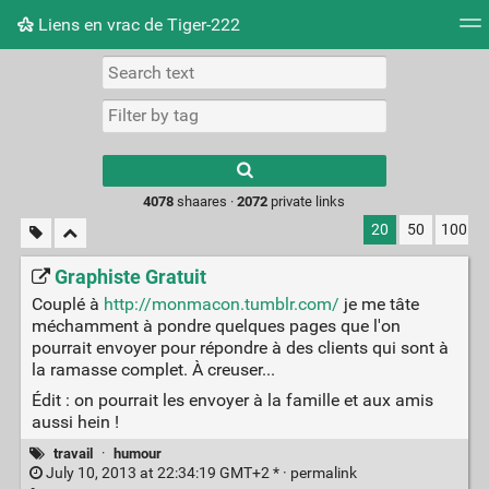
Liens en vrac de Tiger-222
Tag cloud
Picture wall
Daily
RSS Feed
Logi
Type 1 or more
characters for
results.
4078
shaares ·
2072
private links
20
50
100
Graphiste Gratuit
Couplé à
http://monmacon.tumblr.com/
je me tâte
méchamment à pondre quelques pages que l'on
pourrait envoyer pour répondre à des clients qui sont à
la ramasse complet. À creuser...
Édit : on pourrait les envoyer à la famille et aux amis
aussi hein !
travail
·
humour
July 10, 2013 at 22:34:19 GMT+2 * ·
permalink