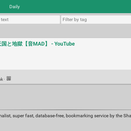
Daily
地獄【音MAD】 - YouTube
nk
·
alist, super fast, database-free, bookmarking service by the Sh