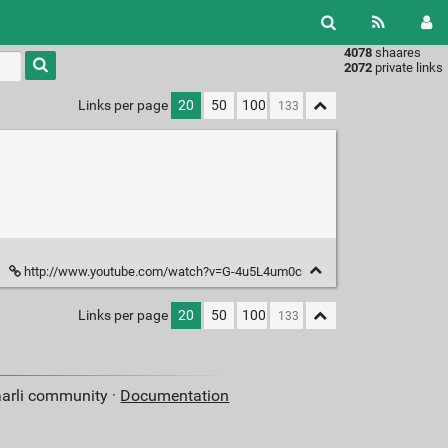
4078
shaares
Type 1 or
2072
private links
more
characters
Links per page
20
50
100
for
results.
http://www.youtube.com/watch?v=G-4u5L4um0c
Links per page
20
50
100
aarli community ·
Documentation