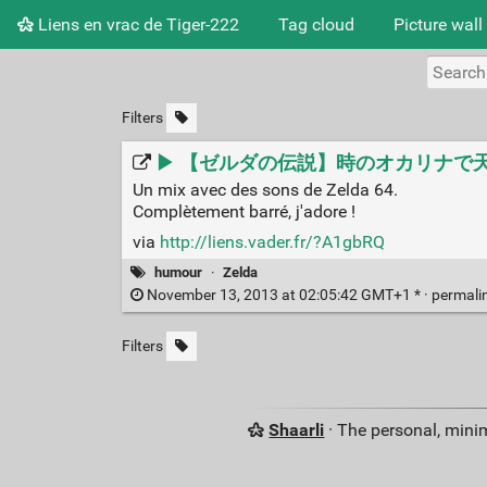
Liens en vrac de Tiger-222
Tag cloud
Picture wall
Filters
▶ 【ゼルダの伝説】時のオカリナで天国と
Un mix avec des sons de Zelda 64.
Complètement barré, j'adore !
via
http://liens.vader.fr/?A1gbRQ
humour
·
Zelda
November 13, 2013 at 02:05:42 GMT+1 * ·
permali
Filters
Shaarli
· The personal, minim