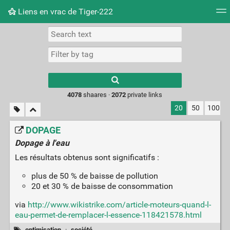
Liens en vrac de Tiger-222
Tag cloud
Picture wall
Daily
RSS Feed
Logi
Type 1 or more
characters for
results.
4078
shaares ·
2072
private links
20
50
100
DOPAGE
Dopage à l'eau
Les résultats obtenus sont significatifs :
plus de 50 % de baisse de pollution
20 et 30 % de baisse de consommation
via
http://www.wikistrike.com/article-moteurs-quand-l-
eau-permet-de-remplacer-l-essence-118421578.html
optimisation
·
société