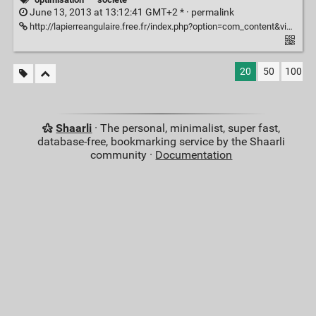
June 13, 2013 at 13:12:41 GMT+2 * ·
permalink
http://lapierreangulaire.free.fr/index.php?option=com_content&view=article&id=41&Itemid=3
20
50
100
Shaarli
· The personal, minimalist, super fast,
database-free, bookmarking service by the Shaarli
community ·
Documentation