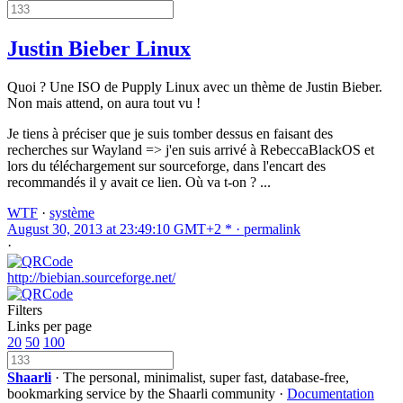
Justin Bieber Linux
Quoi ? Une ISO de Pupply Linux avec un thème de Justin Bieber.
Non mais attend, on aura tout vu !
Je tiens à préciser que je suis tomber dessus en faisant des
recherches sur Wayland => j'en suis arrivé à RebeccaBlackOS et
lors du téléchargement sur sourceforge, dans l'encart des
recommandés il y avait ce lien. Où va t-on ? ...
WTF
·
système
August 30, 2013 at 23:49:10 GMT+2 * ·
permalink
·
http://biebian.sourceforge.net/
Filters
Links per page
20
50
100
Shaarli
· The personal, minimalist, super fast, database-free,
bookmarking service by the Shaarli community ·
Documentation