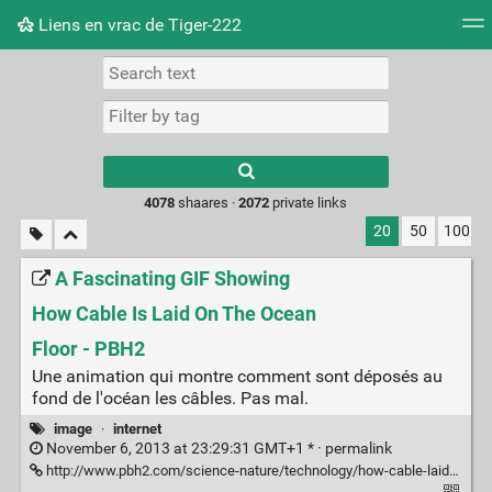
Liens en vrac de Tiger-222
Tag cloud
Picture wall
Daily
RSS Feed
Logi
Type 1 or more
characters for
results.
4078
shaares ·
2072
private links
20
50
100
A Fascinating GIF Showing
How Cable Is Laid On The Ocean
Floor - PBH2
Une animation qui montre comment sont déposés au
fond de l'océan les câbles. Pas mal.
image
·
internet
November 6, 2013 at 23:29:31 GMT+1 * ·
permalink
http://www.pbh2.com/science-nature/technology/how-cable-laid-ocean-gif/