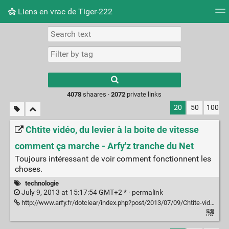
Liens en vrac de Tiger-222
Tag cloud
Picture wall
Daily
RSS Feed
Logi
Type 1 or more
characters for
results.
4078
shaares ·
2072
private links
20
50
100
Chtite vidéo, du levier à la boite de vitesse
comment ça marche - Arfy'z tranche du Net
Toujours intéressant de voir comment fonctionnent les
choses.
technologie
July 9, 2013 at 15:17:54 GMT+2 * ·
permalink
http://www.arfy.fr/dotclear/index.php?post/2013/07/09/Chtite-video--du-levier-a-la-boite-de-vitesse-comment-ca-marche