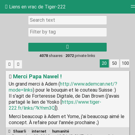
Liens en vrac de Tiger-222
Tag cloud
Picture wall
Daily
RSS Feed
Log
Type 1 or more
characters for
results.
4078
shaares ·
2072
private links
20
50
100
Merci Papa Nawel !
Un grand merci à Adem (
http://www.ademcan.net/?
mode=links
) pour le bouquin et le couteau Suisse :)
Il s'agit de Forteresse Digitale, de Dan Brown (j'avais
partagé le lien de Yosko [
https://www.tiger-
222.fr/links/?kYnm3Q
]).
Merci beaucoup à Adem et Yome, j'ai beaucoup aimé le
concept. À refaire pour l'année prochaine ;)
Shaarli
·
internet
·
humanité