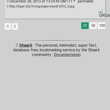
December 28, 2013 at 13:54:43 GMT+1 * ·
permalink
http://tiger-222.fr/img/papa-nawel-2013_3.jpg
20
50
100
Shaarli
· The personal, minimalist, super fast,
database-free, bookmarking service by the Shaarli
community ·
Documentation