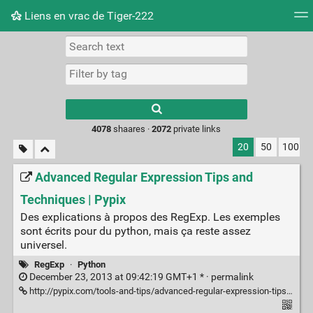
Liens en vrac de Tiger-222
Tag cloud
Picture wall
Daily
RSS Feed
Logi
Type 1 or more
characters for
results.
4078
shaares ·
2072
private links
20
50
100
Advanced Regular Expression Tips and
Techniques | Pypix
Des explications à propos des RegExp. Les exemples
sont écrits pour du python, mais ça reste assez
universel.
RegExp
·
Python
December 23, 2013 at 09:42:19 GMT+1 * ·
permalink
http://pypix.com/tools-and-tips/advanced-regular-expression-tips-techniques/