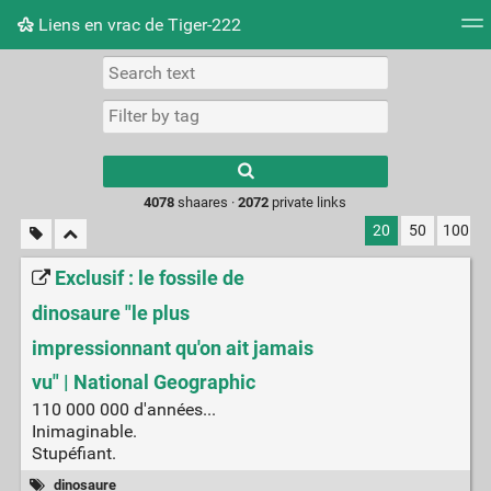
Liens en vrac de Tiger-222
Tag cloud
Picture wall
Daily
RSS Feed
Logi
Type 1 or more
characters for
results.
4078
shaares ·
2072
private links
20
50
100
Exclusif : le fossile de
dinosaure "le plus
impressionnant qu'on ait jamais
vu" | National Geographic
110 000 000 d'années...
Inimaginable.
Stupéfiant.
dinosaure