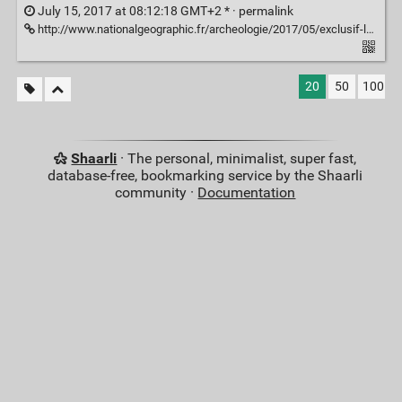
July 15, 2017 at 08:12:18 GMT+2 * ·
permalink
http://www.nationalgeographic.fr/archeologie/2017/05/exclusif-le-fossile-de-dinosaure-le-plus-impressionnant-quon-ait-jamais-vu
20
50
100
Shaarli
· The personal, minimalist, super fast,
database-free, bookmarking service by the Shaarli
community ·
Documentation