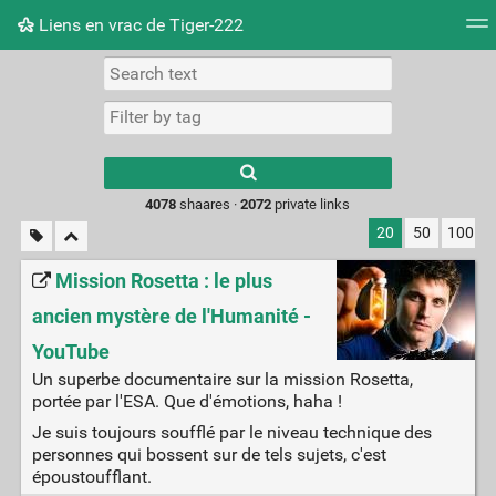
Liens en vrac de Tiger-222
Tag cloud
Picture wall
Daily
RSS Feed
Logi
Type 1 or more
characters for
results.
4078
shaares ·
2072
private links
20
50
100
Mission Rosetta : le plus
ancien mystère de l'Humanité -
YouTube
Un superbe documentaire sur la mission Rosetta,
portée par l'ESA. Que d'émotions, haha !
Je suis toujours soufflé par le niveau technique des
personnes qui bossent sur de tels sujets, c'est
époustoufflant.