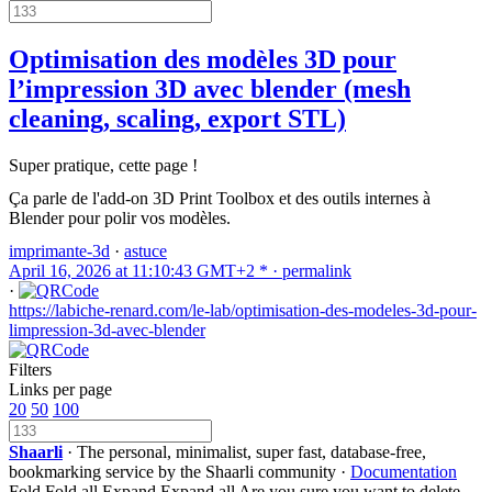
Optimisation des modèles 3D pour
l’impression 3D avec blender (mesh
cleaning, scaling, export STL)
Super pratique, cette page !
Ça parle de l'add-on 3D Print Toolbox et des outils internes à
Blender pour polir vos modèles.
imprimante-3d
·
astuce
April 16, 2026 at 11:10:43 GMT+2 * ·
permalink
·
https://labiche-renard.com/le-lab/optimisation-des-modeles-3d-pour-
limpression-3d-avec-blender
Filters
Links per page
20
50
100
Shaarli
· The personal, minimalist, super fast, database-free,
bookmarking service by the Shaarli community ·
Documentation
Fold
Fold all
Expand
Expand all
Are you sure you want to delete