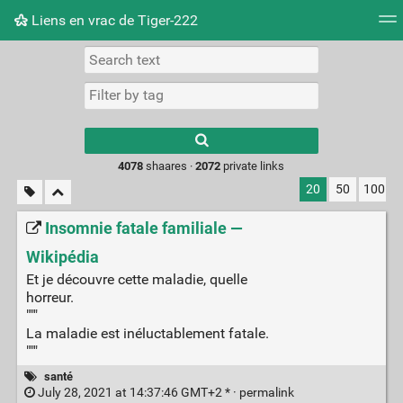
Liens en vrac de Tiger-222
Tag cloud
Picture wall
Daily
RSS Feed
Logi
Type 1 or more
characters for
results.
4078
shaares ·
2072
private links
20
50
100
Insomnie fatale familiale —
Wikipédia
Et je découvre cette maladie, quelle
horreur.
"""
La maladie est inéluctablement fatale.
"""
santé
July 28, 2021 at 14:37:46 GMT+2 * ·
permalink