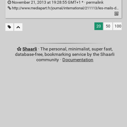
November 21, 2013 at 19:28:55 GMT+1 * ·
permalink
http://www.mediapart.fr/journal/international/211113/les-mails-des-eurodeputes-ont-ete-pirates-par-un-hacker
20
50
100
Shaarli
· The personal, minimalist, super fast,
database-free, bookmarking service by the Shaarli
community ·
Documentation