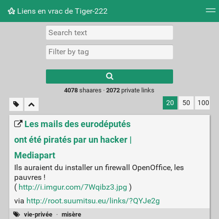
Liens en vrac de Tiger-222
Tag cloud
Picture wall
Daily
RSS Feed
Logi
Type 1 or more
characters for
results.
4078
shaares ·
2072
private links
20
50
100
Les mails des eurodéputés
ont été piratés par un hacker |
Mediapart
Ils auraient du installer un firewall OpenOffice, les
pauvres !
(
http://i.imgur.com/7Wqibz3.jpg
)
via
http://root.suumitsu.eu/links/?QYJe2g
vie-privée
·
misère