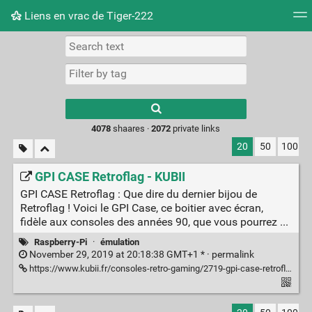
Liens en vrac de Tiger-222
Tag cloud
Picture wall
Daily
RSS Feed
Logi
Type 1 or more
characters for
results.
4078
shaares ·
2072
private links
20
50
100
GPI CASE Retroflag - KUBII
GPI CASE Retroflag : Que dire du dernier bijou de
Retroflag ! Voici le GPI Case, ce boitier avec écran,
fidèle aux consoles des années 90, que vous pourrez ...
Raspberry-Pi
·
émulation
November 29, 2019 at 20:18:38 GMT+1 * ·
permalink
https://www.kubii.fr/consoles-retro-gaming/2719-gpi-case-retroflag-kubii-3272496299276.html