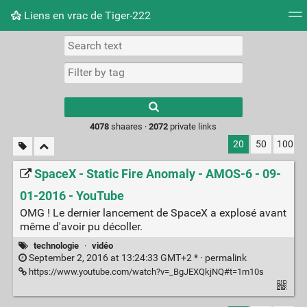
Liens en vrac de Tiger-222
Tag cloud
Picture wall
Daily
RSS Feed
Logi
Type 1 or more
characters for
results.
4078
shaares ·
2072
private links
20
50
100
SpaceX - Static Fire Anomaly - AMOS-6 - 09-
01-2016 - YouTube
OMG ! Le dernier lancement de SpaceX a explosé avant
même d'avoir pu décoller.
technologie
·
vidéo
September 2, 2016 at 13:24:33 GMT+2 * ·
permalink
https://www.youtube.com/watch?v=_BgJEXQkjNQ#t=1m10s