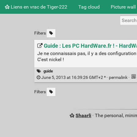
Liens en vrac de Tiger-222
Tag cloud
Picture wall
Filters
Guide : Les PC HardWare.fr ! - HardW
Je ne connaissais pas, il y a des configuratio
C'est nickel !
guide
June 5, 2013 at 16:39:26 GMT+2 * ·
permalink
·
Filters
Shaarli
· The personal, minim