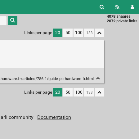
4078
shaares
Type 1 or
2072
private links
more
characters
Links per page
20
50
100
for
results.
hardware.fr/articles/786-1/guide-pc-hardware-fr.html
Links per page
20
50
100
aarli community ·
Documentation