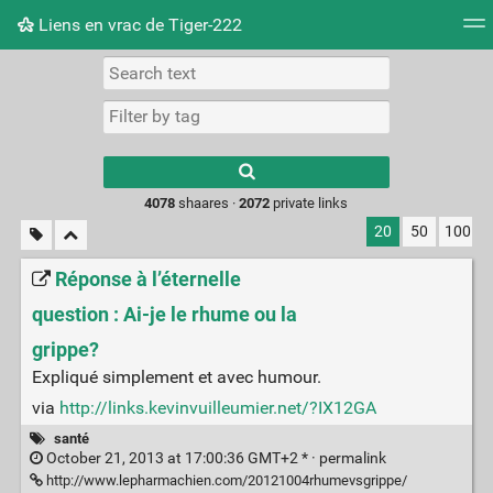
Liens en vrac de Tiger-222
Tag cloud
Picture wall
Daily
RSS Feed
Logi
Type 1 or more
characters for
results.
4078
shaares ·
2072
private links
20
50
100
Réponse à l’éternelle
question : Ai-je le rhume ou la
grippe?
Expliqué simplement et avec humour.
via
http://links.kevinvuilleumier.net/?IX12GA
santé
October 21, 2013 at 17:00:36 GMT+2 * ·
permalink
http://www.lepharmachien.com/20121004rhumevsgrippe/