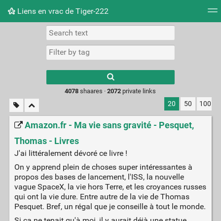
Liens en vrac de Tiger-222
Tag cloud
Picture wall
Daily
RSS Feed
Logi
Type 1 or more
characters for
results.
4078
shaares ·
2072
private links
20
50
100
Amazon.fr - Ma vie sans gravité - Pesquet,
Thomas - Livres
J'ai littéralement dévoré ce livre !
On y apprend plein de choses super intéressantes à
propos des bases de lancement, l'ISS, la nouvelle
vague SpaceX, la vie hors Terre, et les croyances russes
qui ont la vie dure. Entre autre de la vie de Thomas
Pesquet. Bref, un régal que je conseille à tout le monde.
Si ça ne tenait qu'à moi, il y aurait déjà une statue