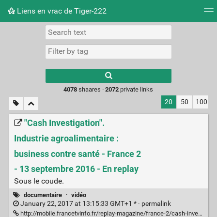
Liens en vrac de Tiger-222
Tag cloud
Picture wall
Daily
RSS Feed
Logi
Type 1 or more
characters for
results.
4078
shaares ·
2072
private links
20
50
100
"Cash Investigation".
Industrie agroalimentaire :
business contre santé - France 2
- 13 septembre 2016 - En replay
Sous le coude.
documentaire
·
vidéo
January 22, 2017 at 13:15:33 GMT+1 * ·
permalink
http://mobile.francetvinfo.fr/replay-magazine/france-2/cash-investigation/cash-investigation-du-mardi-13-septembre-2016_1812999.html#xtref=acc_dir