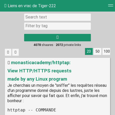
Liens en vrac de Tiger-222
Tag cloud
Picture wall
Daily
RSS Feed
Log
4078
shaares ·
2072
private links
20
50
100
monasticacademy/httptap:
View HTTP/HTTPS requests
made by any Linux program
Je cherchais un moyen de "sniffer" les requêtes réseau
d'un programme donné depuis des lustres, juste les
afficher pour savoir qui fait quoi. Et enfin, j'ai trouvé mon
bonheur :
httptap -- COMMANDE