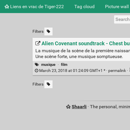
Liens en vrac de Tiger-222
Tag cloud
Picture wall
Filters
Alien Covenant soundtrack - Chest 
La musique de la scène de la première naissanc
Une scène forte, une musique somptueuse.
musique
·
film
March 23, 2018 at 01:24:09 GMT+1 * ·
permalink
·
Filters
Shaarli
· The personal, minim