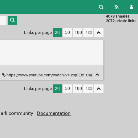
4078
shaares
Type 1 or
2072
private links
more
characters
Links per page
20
50
100
for
results.
https://www.youtube.com/watch?v=ucqSEtx1OaE
Links per page
20
50
100
aarli community ·
Documentation