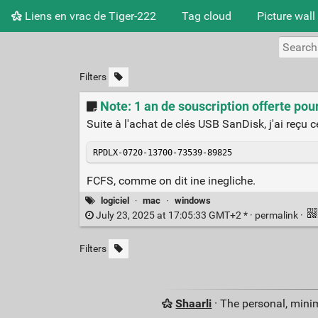
Liens en vrac de Tiger-222
Tag cloud
Picture wall
Filters
Note: 1 an de souscription offerte 
Suite à l'achat de clés USB SanDisk, j'ai reçu 
RPDLX-0720-13700-73539-89825
FCFS, comme on dit ine inegliche.
logiciel
·
mac
·
windows
July 23, 2025 at 17:05:33 GMT+2 * ·
permalink
·
Filters
Shaarli
· The personal, minim