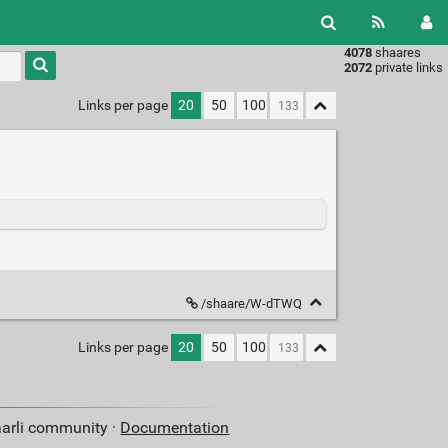
4078
shaares
Type 1 or
2072
private links
more
characters
Links per page
20
50
100
for
results.
/shaare/W-dTWQ
Links per page
20
50
100
aarli community ·
Documentation