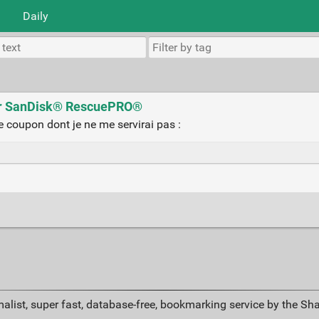
Daily
pour SanDisk® RescuePRO®
ce coupon dont je ne me servirai pas :
alist, super fast, database-free, bookmarking service by the Sh