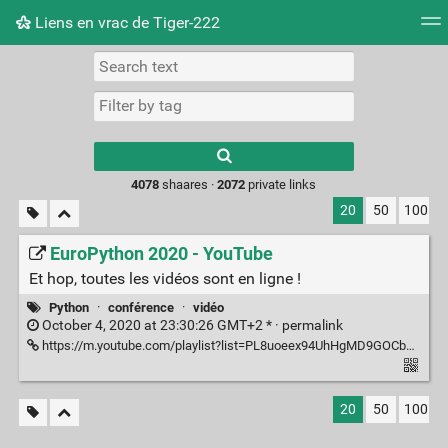
Liens en vrac de Tiger-222
Tag cloud
Picture wall
Daily
RSS Feed
Logi
Type 1 or more
characters for
results.
4078
shaares ·
2072
private links
20
50
100
EuroPython 2020 - YouTube
Et hop, toutes les vidéos sont en ligne !
Python
·
conférence
·
vidéo
October 4, 2020 at 23:30:26 GMT+2 * ·
permalink
https://m.youtube.com/playlist?list=PL8uoeex94UhHgMD9GOCbEHWku7pEPx9fW
20
50
100