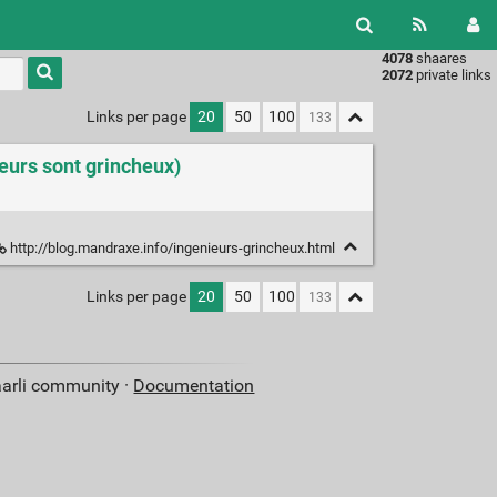
4078
shaares
Type 1 or
2072
private links
more
characters
Links per page
20
50
100
for
results.
eurs sont grincheux)
http://blog.mandraxe.info/ingenieurs-grincheux.html
Links per page
20
50
100
aarli community ·
Documentation