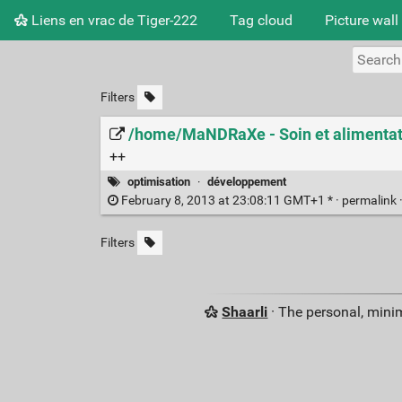
Liens en vrac de Tiger-222
Tag cloud
Picture wall
Filters
/home/MaNDRaXe - Soin et alimentatio
++
optimisation
·
développement
February 8, 2013 at 23:08:11 GMT+1 * ·
permalink
Filters
Shaarli
· The personal, minim