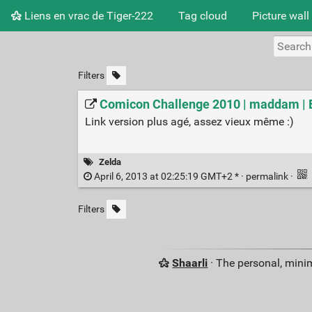
Liens en vrac de Tiger-222
Tag cloud
Picture wall
Filters
Comicon Challenge 2010 | maddam | E
Link version plus agé, assez vieux même :)
Zelda
April 6, 2013 at 02:25:19 GMT+2 * ·
permalink
·
Filters
Shaarli
· The personal, minim