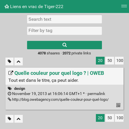
Liens en vrac de Tiger-222
Tag cloud
Picture wall
Daily
RSS Feed
Logi
Type 1 or more
characters for
results.
4078
shaares ·
2072
private links
20
50
100
Quelle couleur pour quel logo ? | OWEB
Tout est dans le titre, ça peut aider.
design
November 19, 2013 at 16:06:14 GMT+1 * ·
permalink
http://blog.owebagency.com/quelle-couleur-pour-quel-logo/
20
50
100