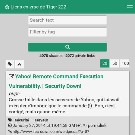
Liens en vrac de Tiger-222
Tag cloud
Picture wall
Daily
RSS Feed
Logi
Type 1 or more
characters for
results.
4078
shaares ·
2072
private links
20
50
100
Yahoo! Remote Command Execution
Vulnerability. | Security Down!
oups
Grosse faille dans les serveurs de Yahoo, qui laissait
exécuter n'importe quelle commande (!). Bon, c'est
corrigé, mais quand même...
sécurité
·
serveur
January 27, 2014 at 19:44:58 GMT+1 * ·
permalink
http://www.sec-down.com/wordpress/?p=87