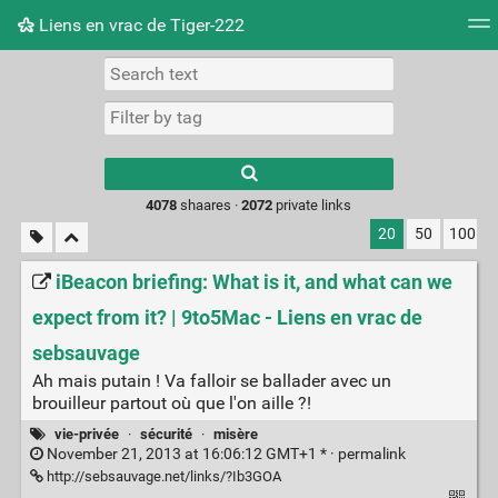
Liens en vrac de Tiger-222
Tag cloud
Picture wall
Daily
RSS Feed
Logi
Type 1 or more
characters for
results.
4078
shaares ·
2072
private links
20
50
100
iBeacon briefing: What is it, and what can we
expect from it? | 9to5Mac - Liens en vrac de
sebsauvage
Ah mais putain ! Va falloir se ballader avec un
brouilleur partout où que l'on aille ?!
vie-privée
·
sécurité
·
misère
November 21, 2013 at 16:06:12 GMT+1 * ·
permalink
http://sebsauvage.net/links/?Ib3GOA