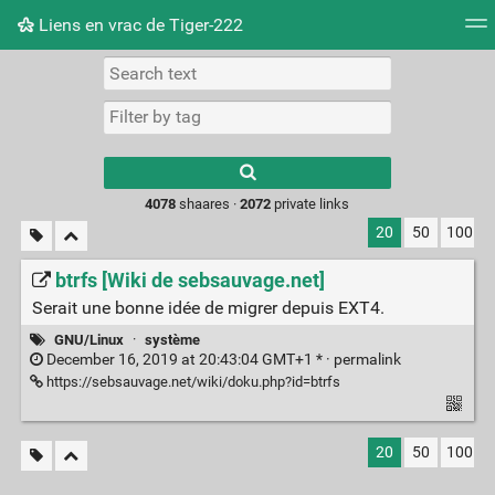
Liens en vrac de Tiger-222
Tag cloud
Picture wall
Daily
RSS Feed
Logi
Type 1 or more
characters for
results.
4078
shaares ·
2072
private links
20
50
100
btrfs [Wiki de sebsauvage.net]
Serait une bonne idée de migrer depuis EXT4.
GNU/Linux
·
système
December 16, 2019 at 20:43:04 GMT+1 * ·
permalink
https://sebsauvage.net/wiki/doku.php?id=btrfs
20
50
100