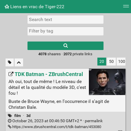
Liens en vrac de Tiger-222
Tag cloud
Picture wall
Daily
RSS Feed
Logi
Type 1 or more
characters for
results.
4078
shaares ·
2072
private links
20
50
100
TDK Batman - ZBrushCentral
Ah oui, tout de même ! Le niveau de
détail et la qualité du modèle 3D, c'est
fou !
Buste de Bruce Wayne, en l'occurrence il s'agit de
Christan Bale.
film
·
3d
October 26, 2023 at 00:46:50 GMT+2 * ·
permalink
https://www.zbrushcentral.com/t/tdk-batman/453080